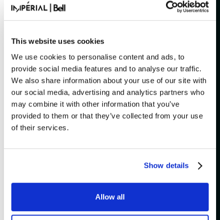
FRIDAY
DECEMBER 4, 2026
17H30
This website uses cookies
We use cookies to personalise content and ads, to
provide social media features and to analyse our traffic.
We also share information about your use of our site with
our social media, advertising and analytics partners who
SATURDAY
DECEMBER 12, 2026
17H30
may combine it with other information that you’ve
provided to them or that they’ve collected from your use
of their services.
Show details
Category
Origin
CHANSON
CANADA
Allow all
Alter Ego est une revue musicale des années 70,