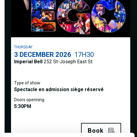
THURSDAY
3
DECEMBER 2026
17H30
Imperial Bell
252 St-Joseph East St.
Type of show
Spectacle en admission siège réservé
Doors openning
5:30PM
Book