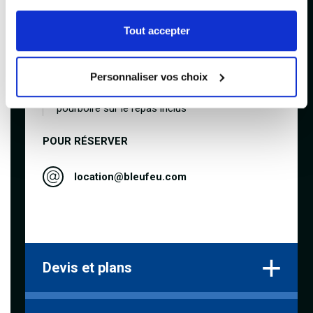
Animation DJ avant et après le spectacle
Tout accepter
Repas quatre services du Quarante 7
Personnaliser vos choix
165$ : Vestiaire, taxes, frais de service et
pourboire sur le repas inclus
POUR RÉSERVER
location@bleufeu.com
Devis et plans