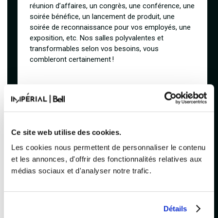
réunion d’affaires, un congrès, une conférence, une
soirée bénéfice, un lancement de produit, une
soirée de reconnaissance pour vos employés, une
exposition, etc. Nos salles polyvalentes et
transformables selon vos besoins, vous
combleront certainement !
Venez célébrer la fin de l'année en compagnie
de vos collègues à l'Impérial Bell.
Ce site web utilise des cookies.
FORMULE MULTI-ENTREPRISES
Les cookies nous permettent de personnaliser le contenu
(CLÉ EN MAIN)
et les annonces, d'offrir des fonctionnalités relatives aux
médias sociaux et d'analyser notre trafic.
OFFREZ UN PARTY DES FÊTES 2026
MÉMORABLE !
Détails
Spectacle d’ Alter Ego