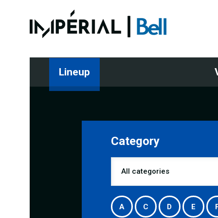
Lineup
Category
A
C
D
E