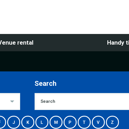
Venue rental
Handy t
Search
F
J
K
L
M
P
T
V
Z