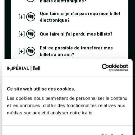
billets électroniques?
Que faire si je n’ai pas reçu mon billet
[
]
électronique?
[
]
Que faire si j'ai perdu mes billets?
Est-ce possible de transférer mes
[
]
billets à un ami?
Quoi savoir à propos des frais de
[
]
services?
Est-ce que je peux apporter un
Ce site web utilise des cookies.
[
]
appareil photo?
Les cookies nous permettent de personnaliser le contenu
et les annonces, d'offrir des fonctionnalités relatives aux
Est-ce que les enfants sont acceptés
[
]
à l’Impérial Bell?
médias sociaux et d'analyser notre trafic.
Oui, car l’Impérial Bell est une salle de