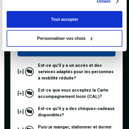
Détails
spectacle tous âges. Ainsi, les enfants
peuvent assister aux représentations, sans y
consommer de produits alcoolisés. Notez
Tout accepter
que certaines représentations sont réservées
exclusivement à un public majeur (nudité,
messages violents, etc.). Dans ces rares
Personnaliser vos choix
exceptions, il y a une mention bien visible sur
la représentation visée.
Est-ce qu'il y a un accès et des
[
]
services adaptés pour les personnes
à mobilité réduite?
Est-ce que vous acceptez la Carte
[
]
accompagnement loisir (CAL)?
Est-ce qu'il y a des chèques-cadeaux
[
]
disponibles?
Puis-je manger, stationner et dormir