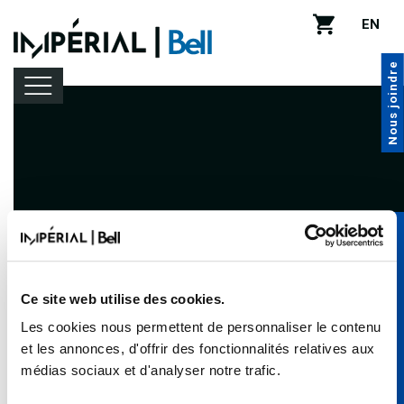
EN
Nous joindre
Programmation
Location de salle
Abonnez-vous à l’infolettre de
Infos pratiques
BLEUFEU
Ce site web utilise des cookies.
Les cookies nous permettent de personnaliser le contenu
Pour connaître nos primeurs et nos préventes
et les annonces, d'offrir des fonctionnalités relatives aux
exclusives!
médias sociaux et d'analyser notre trafic.
Inscription à l’infolettre