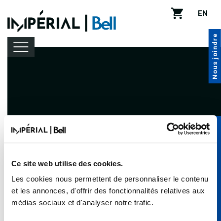
EN
Nous joindre
Programmation
Location de salle
Abonnez-vous à l’infolettre de
Infos pratiques
BLEUFEU
Ce site web utilise des cookies.
Les cookies nous permettent de personnaliser le contenu
Pour connaître nos primeurs et nos préventes
et les annonces, d'offrir des fonctionnalités relatives aux
exclusives!
médias sociaux et d'analyser notre trafic.
Inscription à l’infolettre