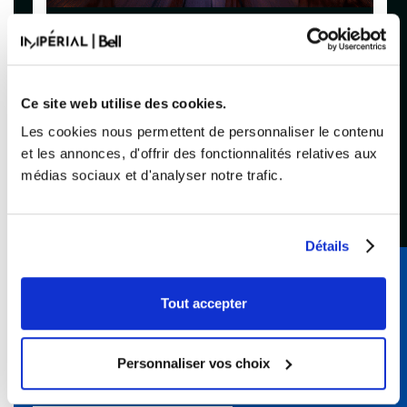
MANIA
L'ULTIME HOMMAGE À ABBA
Ce site web utilise des cookies.
Acheter
Les cookies nous permettent de personnaliser le contenu
et les annonces, d'offrir des fonctionnalités relatives aux
médias sociaux et d'analyser notre trafic.
Détails
Abonnez-vous à l’infolettre de
Tout accepter
BLEUFEU
Personnaliser vos choix
Pour connaître nos primeurs et nos préventes
exclusives!