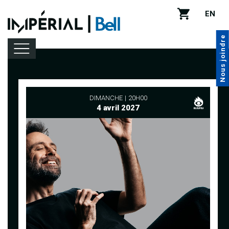
EN
Nous joindre
Programmation
DIMANCHE
20H00
4 avril 2027
Location de salle
Infos pratiques