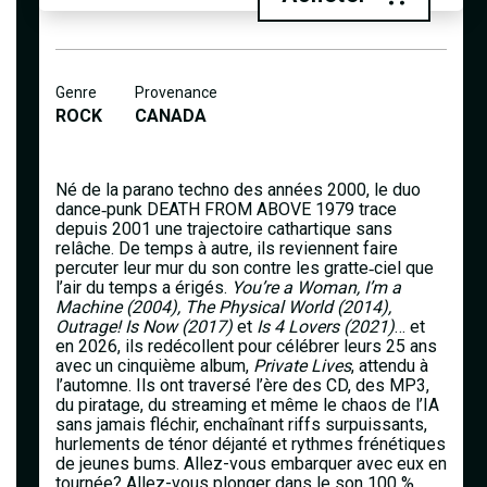
Genre
Provenance
ROCK
CANADA
Né de la parano techno des années 2000, le duo
dance‑punk DEATH FROM ABOVE 1979 trace
depuis 2001 une trajectoire cathartique sans
relâche. De temps à autre, ils reviennent faire
percuter leur mur du son contre les gratte‑ciel que
l’air du temps a érigés.
You’re a Woman, I’m a
Machine (2004), The Physical World (2014),
Outrage! Is Now (2017)
et
Is 4 Lovers (2021)
… et
en 2026, ils redécollent pour célébrer leurs 25 ans
avec un cinquième album,
Private Lives
, attendu à
l’automne. Ils ont traversé l’ère des CD, des MP3,
du piratage, du streaming et même le chaos de l’IA
sans jamais fléchir, enchaînant riffs surpuissants,
hurlements de ténor déjanté et rythmes frénétiques
de jeunes bums. Allez-vous embarquer avec eux en
tournée? Allez-vous plonger dans le son 100 %