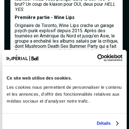
brut? Un coup de klaxon pour OUI, deux pour
HELL
YES
.
Première partie - Wine Lips
Originaire de Toronto, Wine Lips crache un garage
psych-punk explosif depuis 2015. Après des
tournées en Amérique du Nord et jusqu’en Asie, le
groupe a enchaîné les albums salués par la critique,
dont Mushroom Death Sex Bummer Party qui a fait
flipper la presse mondiale. Leur nouvel opus, Super
Mega Ultra, pousse encore plus loin leur son
furieusement addictif. Enregistré au Sugar Shack
avec Simon Larochette, c’est 12 bombes prêtes à
faire fondre tes tympans. Ils reprennent la route et,
spoiler : les shows risquent d’être débiles.
Ce site web utilise des cookies.
Les cookies nous permettent de personnaliser le contenu
FACEBOOK
et les annonces, d'offrir des fonctionnalités relatives aux
médias sociaux et d'analyser notre trafic.
INSTAGRAM
YOUTUBE
Détails
X