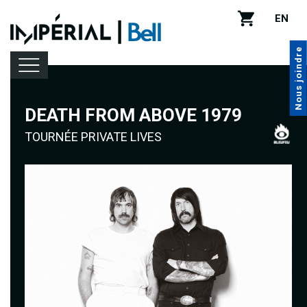
EN
Nous joindre
DEATH FROM ABOVE 1979
Programmation
TOURNÉE PRIVATE LIVES
Location de salle
Infos pratiques