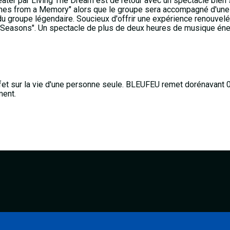
er par Living The Dream est de retour avec un spectacle bien sp
cenes from a Memory" alors que le groupe sera accompagné d'une
 du groupe légendaire. Soucieux d'offrir une expérience renouve
f Seasons". Un spectacle de plus de deux heures de musique én
ffet sur la vie d'une personne seule. BLEUFEU remet dorénavant 
ment.