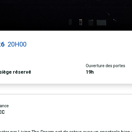
26
20H00
Ouverture des portes
 siège réservé
19h
ance
EC