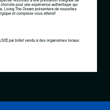
écial. Assistez à une prestation intégrale de
 choriste pour une expérience authentique qui
lée, Living The Dream présentera de nouvelles
ergique et complexe vous attend!
0,50$ par billet vendu à des organismes locaux