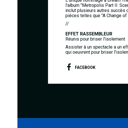
L’unique hommage à Dream Theat
l'album "Metropolis Part II: S
inclut plusieurs autres succès
pièces telles que "A Change o
//
EFFET RASSEMBLEUR
Réunis pour briser l'isolement
Assister à un spectacle a un e
qui oeuvrent pour briser l'isole
FACEBOOK